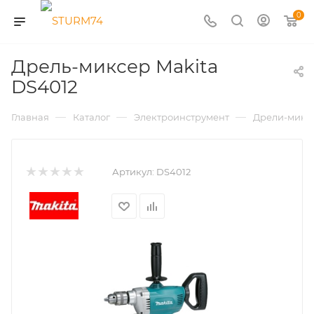
0
Дрель-миксер Makita
DS4012
—
—
—
Главная
Каталог
Электроинструмент
Дрели-микс
Артикул:
DS4012