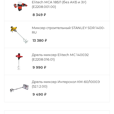
Elitech МСА 18БЛ (без АКБ и ЗУ)
(Е2208.001.00)
8 349
₽
Миксер строительный STANLEY SDR 1400-
RU
13 380
₽
Дрель-миксер Elitech МС 1400Э2
(E2208.016.01)
9 990
₽
Дрель-миксер Интерскол КМ-60/1000Э
(52.1.2.00)
9 490
₽