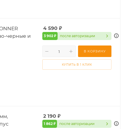
KONNER
4 590
₽
во-черные и
3 902 ₽
после авторизации
В КОРЗИНУ
КУПИТЬ В 1 КЛИК
мм,
2 190
₽
пус
1 862 ₽
после авторизации