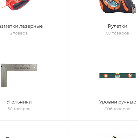
азметки лазерные
Рулетки
2 товара
99 товаров
Угольники
Уровни ручные
50 товаров
206 товаров