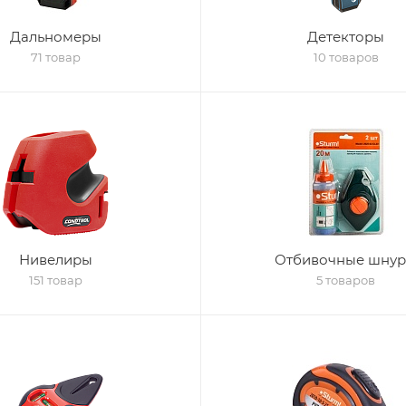
Дальномеры
Детекторы
71 товар
10 товаров
Нивелиры
Отбивочные шну
151 товар
5 товаров