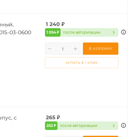
нный,
1 240
₽
15-03-0600
1 054 ₽
после авторизации
В КОРЗИНУ
КУПИТЬ В 1 КЛИК
пус, с
265
₽
252 ₽
после авторизации