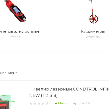
метры электронные
Курвиметры
1 товар
2 товара
бывание)
Нивелир лазерный CONDTROL INFIN
NEW (1-2-318)
Мало
Арт.: 1-2-318