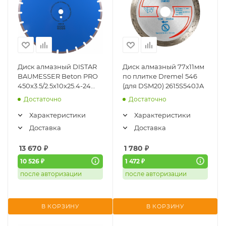
Диск алмазный DISTAR
Диск алмазный 77х11мм
BAUMESSER Beton PRO
по плитке Dremel 546
450x3.5/2.5x10x25.4-24
(для DSM20) 2615S540JA
(EN13236) 941 200 08 028
Достаточно
Достаточно
Характеристики
Характеристики
Доставка
Доставка
13 670
₽
1 780
₽
10 526 ₽
1 472 ₽
после авторизации
после авторизации
В КОРЗИНУ
В КОРЗИНУ