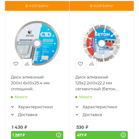
В КОРЗИНУ
В КОРЗИНУ
Диск алмазный
Диск алмазный
200x1.6x10x25.4 мм
125x2.2x10x22.2 мм
сплошной
сегментный (бетон,
(керамогранит) СТД
кирпич) Профи Diam
Много
Много
Diam (000740)
(600500)
Характеристики
Характеристики
Доставка
Доставка
1 430
₽
530
₽
1 287 ₽
477 ₽