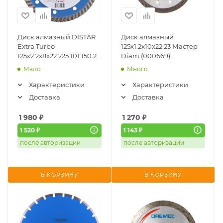
Диск алмазный DISTAR
Диск алмазный
Extra Turbo
125x1.2x10x22.23 Мастер
125x2.2x8x22.225 101 150 28
Diam (000669)
010
(керамогранит, X-тип,
Мало
Много
быстрый, усиленный
корпус)
Характеристики
Характеристики
Доставка
Доставка
1 980
₽
1 270
₽
1 520 ₽
1 143 ₽
после авторизации
после авторизации
В КОРЗИНУ
В КОРЗИНУ