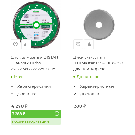
Диск алмазный DISTAR
Диск алмазный
Elite Max Turbo
BauMaster TC9819LX-990
230x2.5x12x22.225 101 151
для плиткореза
27 018
Мало
Достаточно
Характеристики
Характеристики
Доставка
Доставка
4 270
₽
390
₽
3 288 ₽
после авторизации