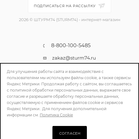
ПОДПИСАТЬСЯ НА РАССЫЛКУ
2026 © ШТУРМ74 (STURM74) - интернет-магазин
8-800-100-5485
zakaz@sturm74.ru
г. Челябинск, ул. Стартовая 34/1
Для улучшения работы сайта и взаимодействия с
пользователями мы используем файлы cookie, а также сервисы
Яндекс Метрики. Продолжая работу с сайтом, вы соглашаетесь
с политикой обработки персональных данных, выражаете свое
согласие и разрешаете обработку персональных данных,
осуществляемую с применением файлов cookie и сервисов
Яндекс Метрики.. Для получения дополнительной
информации см.
Политика Cookie
ПОЛИТИКА КОНФИДЕНЦИАЛЬНОСТИ
СОГЛАСЕН