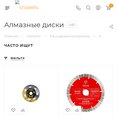
0
Алмазные диски
482
—
—
—
Главная
Каталог
Расходные материалы
Алмазные
ЧАСТО ИЩУТ
ФИЛЬТР