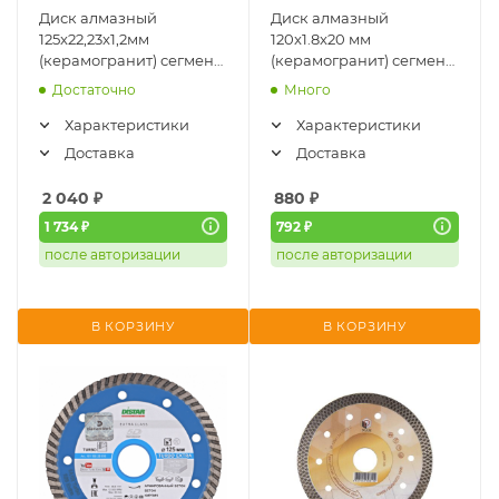
Диск алмазный
Диск алмазный
125x22,23x1,2мм
120x1.8x20 мм
(керамогранит) сегмент
(керамогранит) сегмент
TilePro HANSKONNER
Шиджинг Профи Diam
Достаточно
Много
(H9021-125-22St)
(000714)
Характеристики
Характеристики
Доставка
Доставка
2 040
₽
880
₽
1 734 ₽
792 ₽
после авторизации
после авторизации
В КОРЗИНУ
В КОРЗИНУ