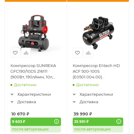
Компрессор SUNREKA
Компрессор Elitech HD
GFC190/10DS 216111
ACF 500-100S
(900Вт, 190л/мин, 10л,
(E0501.004.00)
8бар, безмасляный)
(безмасляный,
Достаточно
Достаточно
малошумный)
Характеристики
Характеристики
Доставка
Доставка
10 670
₽
39 990
₽
9 603 ₽
35 991 ₽
после авторизации
после авторизации