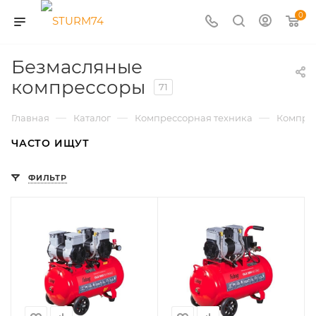
0
Безмасляные
компрессоры
71
—
—
—
Главная
Каталог
Компрессорная техника
Компре
ЧАСТО ИЩУТ
ФИЛЬТР