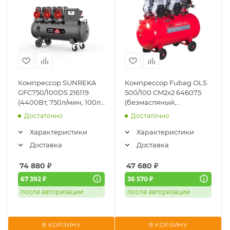
Компрессор SUNREKA
Компрессор Fubag OLS
GFC750/100DS 216119
500/100 CM2х2 646075
(4400Вт, 750л/мин, 100л,
(безмасляный,
8бар, безмасляный)
малошумный)
Достаточно
Достаточно
Характеристики
Характеристики
Доставка
Доставка
74 880
₽
47 680
₽
67 392 ₽
36 570 ₽
после авторизации
после авторизации
В КОРЗИНУ
В КОРЗИНУ