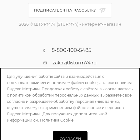
ПОДПИСАТЬСЯ НА РАССЫЛКУ
2026 © ШТУРМ74 (STURM74) - интернет-магазин
8-800-100-5485
zakaz@sturm74.ru
г. Челябинск, ул. Стартовая 34/1
Для улучшения работы сайта и взаимодействия с
пользователями мы используем файлы cookie, а также сервисы
Яндекс Метрики. Продолжая работу с сайтом, вы соглашаетесь
с политикой обработки персональных данных, выражаете свое
согласие и разрешаете обработку персональных данных,
осуществляемую с применением файлов cookie и сервисов
Яндекс Метрики.. Для получения дополнительной
информации см.
Политика Cookie
ПОЛИТИКА КОНФИДЕНЦИАЛЬНОСТИ
СОГЛАСЕН