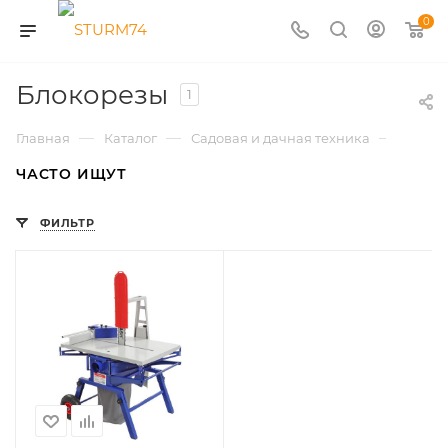
0
Блокорезы
1
—
—
—
Главная
Каталог
Садовая и дачная техника
Пилы 
ЧАСТО ИЩУТ
ФИЛЬТР