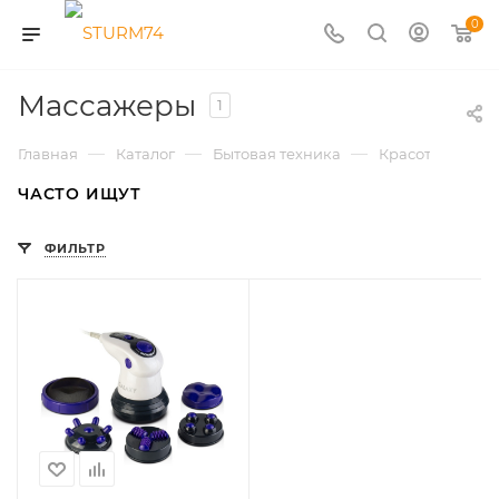
0
Массажеры
1
—
—
—
Главная
Каталог
Бытовая техника
Красота и здор
ЧАСТО ИЩУТ
ФИЛЬТР