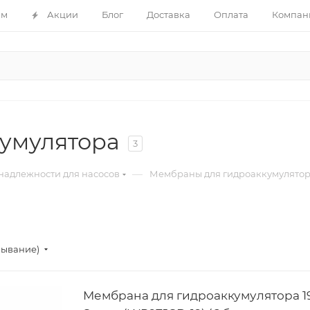
ам
Акции
Блог
Доставка
Оплата
Компан
умулятора
3
—
адлежности для насосов
Мембраны для гидроаккумулято
бывание)
Мембрана для гидроаккумулятора 1