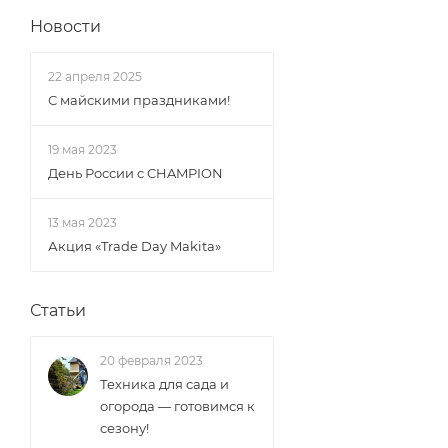
Новости
22 апреля 2025
С майскими праздниками!
19 мая 2023
День России с CHAMPION
13 мая 2023
Акция «Trade Day Makita»
Статьи
20 февраля 2023
Техника для сада и
огорода — готовимся к
сезону!