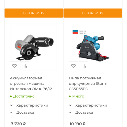
В КОРЗИНУ
В КОРЗИНУ
Аккумуляторная
Пила погружная
отрезная машина
циркулярная Sturm
Интерскол ОМА-76/12
CS51165PS
АПИ-Т 810.2.2.70 (Li-ion, 2
Достаточно
Много
АКБx2А/ч + ЗУ, кейс)
Характеристики
Характеристики
Доставка
Доставка
7 720
₽
10 190
₽