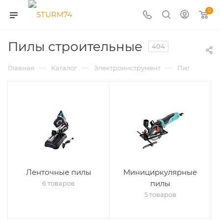
0
Пилы строительные
404
—
—
—
Главная
Каталог
Электроинструмент
Пилы строи
Ленточные пилы
Минициркулярные
пилы
6 товаров
5 товаров