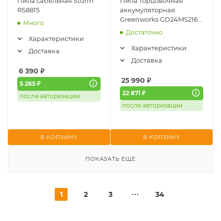
Пила сабельная Sturm
Пила торцовочная
RS8815
аккумуляторная
Greenworks GD24MS216
Много
(216*30мм, б/щ,
Достаточно
протяжка, без АКБ и ЗУ)
Характеристики
1501707
Характеристики
Доставка
Доставка
6 390
₽
25 990
₽
5 265 ₽
22 871 ₽
после авторизации
после авторизации
В КОРЗИНУ
В КОРЗИНУ
ПОКАЗАТЬ ЕЩЕ
1
2
3
34