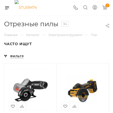
0
Отрезные пилы
34
—
—
—
Главная
Каталог
Электроинструмент
Пилы строи
ЧАСТО ИЩУТ
ФИЛЬТР