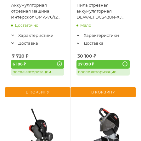
Аккумуляторная
Пила отрезная
отрезная машина
аккумуляторная
Интерскол ОМА-76/12
DEWALT DCS438N-XJ
АПИ-Т 810.2.2.70 (Li-ion, 2
(18В, 76мм, 20000об/
Достаточно
Мало
АКБx2А/ч + ЗУ, кейс)
мин, без АКБ и ЗУ)
Характеристики
Характеристики
Доставка
Доставка
7 720
₽
30 100
₽
6 186 ₽
27 090 ₽
после авторизации
после авторизации
В КОРЗИНУ
В КОРЗИНУ