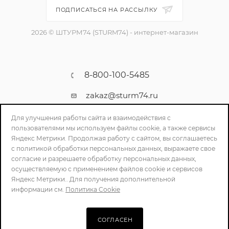
ПОДПИСАТЬСЯ НА РАССЫЛКУ
2026 © ШТУРМ74 (STURM74) - интернет-магазин
8-800-100-5485
zakaz@sturm74.ru
г. Челябинск, ул. Стартовая 34/1
Для улучшения работы сайта и взаимодействия с
пользователями мы используем файлы cookie, а также сервисы
Яндекс Метрики. Продолжая работу с сайтом, вы соглашаетесь
с политикой обработки персональных данных, выражаете свое
согласие и разрешаете обработку персональных данных,
осуществляемую с применением файлов cookie и сервисов
Яндекс Метрики.. Для получения дополнительной
информации см.
Политика Cookie
ПОЛИТИКА КОНФИДЕНЦИАЛЬНОСТИ
СОГЛАСЕН