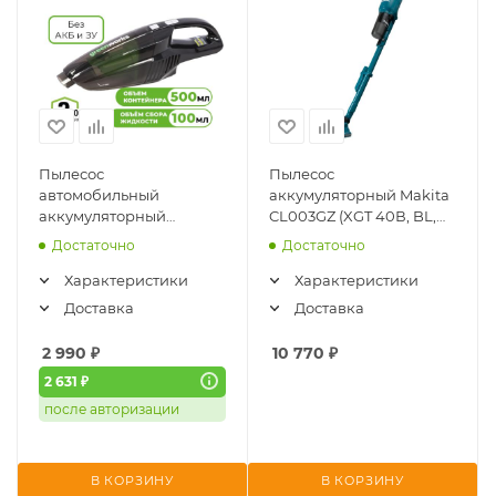
Пылесос
Пылесос
автомобильный
аккумуляторный Makita
аккумуляторный
CL003GZ (XGT 40В, BL,
Greenworks G24HV
20 кПа, без АКБ и ЗУ)
Достаточно
Достаточно
(4700007) (без АКБ и ЗУ)
Характеристики
Характеристики
Доставка
Доставка
2 990
₽
10 770
₽
2 631 ₽
после авторизации
В КОРЗИНУ
В КОРЗИНУ