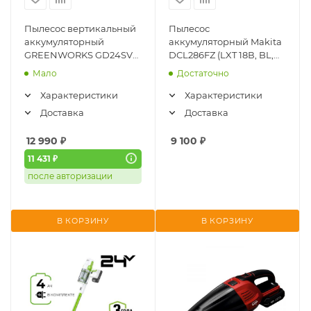
Пылесос вертикальный
Пылесос
аккумуляторный
аккумуляторный Makita
GREENWORKS GD24SV
DCL286FZ (LXT 18В, BL,
(без АКБ и ЗУ) 4701407
циклон, 18 кПа, без АКБ
Мало
Достаточно
и ЗУ)
Характеристики
Характеристики
Доставка
Доставка
12 990
₽
9 100
₽
11 431 ₽
после авторизации
В КОРЗИНУ
В КОРЗИНУ