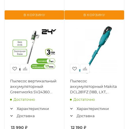
В КОРЗИНУ
В КОРЗИНУ
Пылесос вертикальный
Пылесос
аккумуляторный
аккумуляторный Makita
Greenworks SV24360
DCL281FZ (18В, LXT,
(4702107) (24В, бесщ.,
бесщ., 0.65л, 2 скорости,
Достаточно
Достаточно
без АКБ и ЗУ)
подсветка, без АКБ и ЗУ)
Характеристики
Характеристики
Доставка
Доставка
13 990
₽
12 190
₽