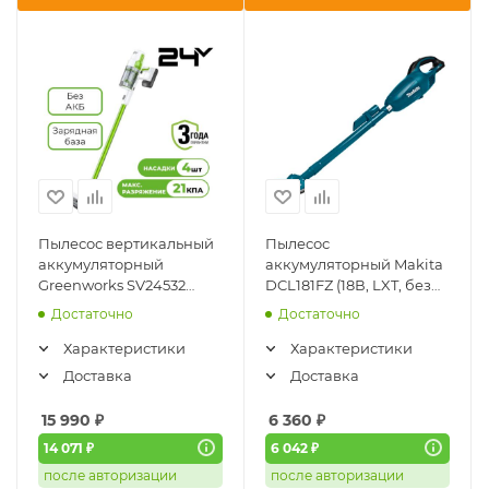
Пылесос вертикальный
Пылесос
аккумуляторный
аккумуляторный Makita
Greenworks SV24532
DCL181FZ (18В, LXT, без
(4702007) (24В, бесщ.,
АКБ и ЗУ)
Достаточно
Достаточно
без АКБ и ЗУ)
Характеристики
Характеристики
Доставка
Доставка
15 990
₽
6 360
₽
14 071 ₽
6 042 ₽
после авторизации
после авторизации