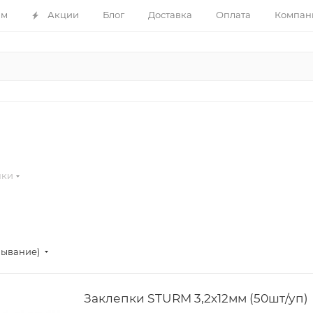
ам
Акции
Блог
Доставка
Оплата
Компан
пки
бывание)
Заклепки STURM 3,2х12мм (50шт/уп)