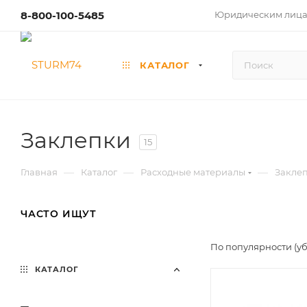
8-800-100-5485
Юридическим лиц
КАТАЛОГ
Заклепки
15
—
—
—
Главная
Каталог
Расходные материалы
Закле
ЧАСТО ИЩУТ
По популярности (у
КАТАЛОГ