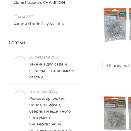
День России с CHAMPION
13 мая 2023
Акция «Trade Day Makita»
Статьи
20 февраля 2023
Техника для сада и
БЫСТРЫЙ
огорода — готовимся к
сезону!
19 октября 2022
Реноватор: режет,
пилит, шлифует,
сверлит и ещё много
чего умеет —
универсальный
инструмент, который