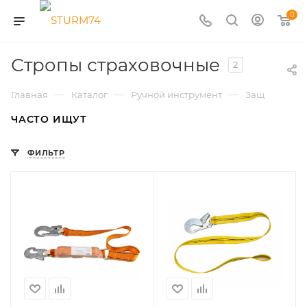
0
Стропы страховочные
2
—
—
—
Главная
Каталог
Ручной инструмент
Защита труд
ЧАСТО ИЩУТ
ФИЛЬТР