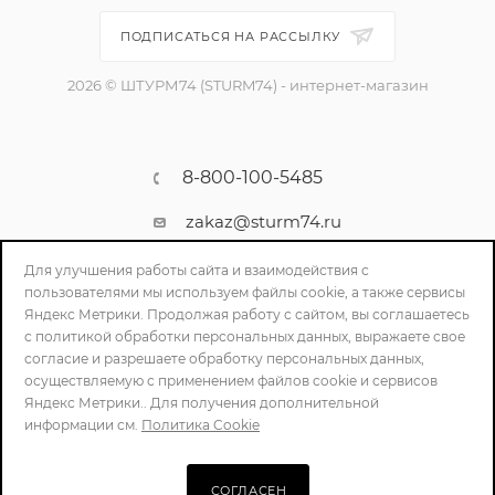
ПОДПИСАТЬСЯ НА РАССЫЛКУ
2026 © ШТУРМ74 (STURM74) - интернет-магазин
8-800-100-5485
zakaz@sturm74.ru
г. Челябинск, ул. Стартовая 34/1
Для улучшения работы сайта и взаимодействия с
пользователями мы используем файлы cookie, а также сервисы
Яндекс Метрики. Продолжая работу с сайтом, вы соглашаетесь
с политикой обработки персональных данных, выражаете свое
согласие и разрешаете обработку персональных данных,
осуществляемую с применением файлов cookie и сервисов
Яндекс Метрики.. Для получения дополнительной
информации см.
Политика Cookie
ПОЛИТИКА КОНФИДЕНЦИАЛЬНОСТИ
СОГЛАСЕН