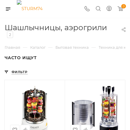
0
Шашлычницы, аэрогрили
2
—
—
—
Главная
Каталог
Бытовая техника
Техника для ку
ЧАСТО ИЩУТ
ФИЛЬТР