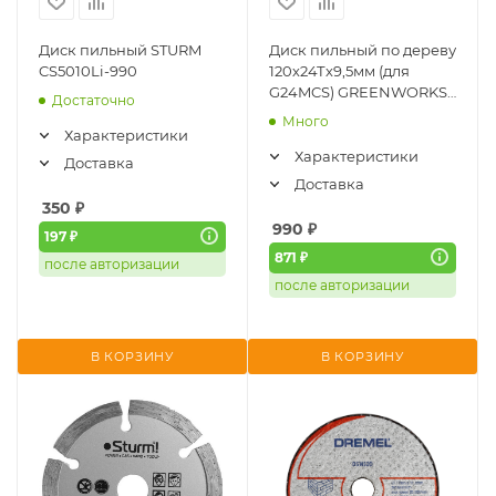
Диск пильный STURM
Диск пильный по дереву
CS5010Li-990
120х24Тх9,5мм (для
G24MCS) GREENWORKS
Достаточно
2952507
Много
Характеристики
Характеристики
Доставка
Доставка
350
₽
990
₽
197 ₽
871 ₽
после авторизации
после авторизации
В КОРЗИНУ
В КОРЗИНУ