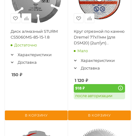
Диск алмазный STURM
Круг отрезной по камню
CS5060MS-85-15-1.8
Dremel 77х11мм (для
DSM20) (2шт/уп)
Достаточно
2615S520JA
Мало
Характеристики
Характеристики
Доставка
Доставка
150
₽
1 120
₽
918 ₽
после авторизации
В КОРЗИНУ
В КОРЗИНУ