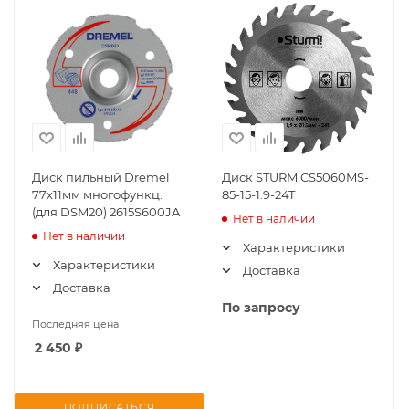
Диск пильный Dremel
Диск STURM CS5060MS-
77х11мм многофункц.
85-15-1.9-24T
(для DSM20) 2615S600JA
Нет в наличии
Нет в наличии
Характеристики
Характеристики
Доставка
Доставка
По запросу
Последняя цена
2 450
₽
ПОДПИСАТЬСЯ