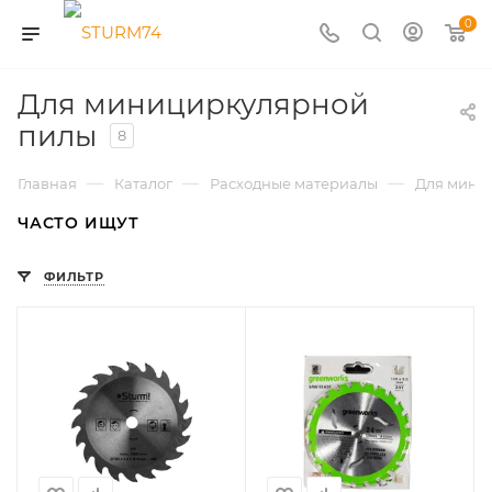
0
Для минициркулярной
пилы
8
—
—
—
Главная
Каталог
Расходные материалы
Для мини
ЧАСТО ИЩУТ
ФИЛЬТР