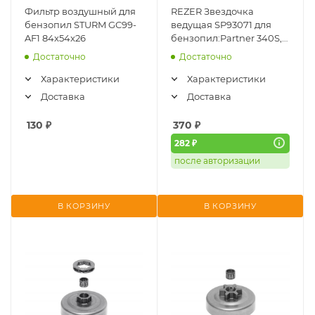
Фильтр воздушный для
REZER Звездочка
бензопил STURM GC99-
ведущая SP93071 для
AF1 84x54x26
бензопил:Partner 340S,
350S, 360S (3/8")
Достаточно
Достаточно
03.003.00008 (SP93071)
Характеристики
Характеристики
Доставка
Доставка
130
₽
370
₽
282 ₽
после авторизации
В КОРЗИНУ
В КОРЗИНУ