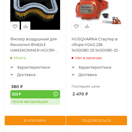
Фильтр воздушный для
HUSQVARNA Стартер в
бензопил 81x62x3
сборе H240,236
HANSKONNER HGC99-
5450080-25 5450080-25
AF
Много
Нет в наличии
Характеристики
Характеристики
Доставка
Доставка
380
₽
Последняя цена
2 470
₽
323 ₽
после авторизации
В КОРЗИНУ
ПОДПИСАТЬСЯ