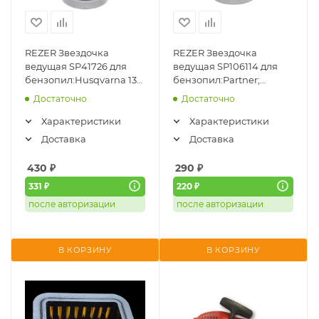
REZER Звездочка
REZER Звездочка
ведущая SP41726 для
ведущая SP106114 для
бензопил:Husqvarna 137,
бензопил:Partner;
142, Poulan 295 (0.325") со
Poulan; Husquarna 236,
Достаточно
Достаточно
смен. венцом
240 (3/8") 03.003.0001
Характеристики
Характеристики
Доставка
Доставка
430
₽
290
₽
331 ₽
220 ₽
после авторизации
после авторизации
В КОРЗИНУ
В КОРЗИНУ