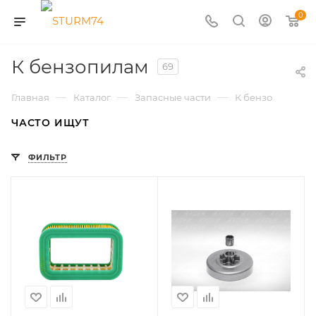
0
К бензопилам
69
—
—
—
Главная
Каталог
Запасные части
К бензопилам
ЧАСТО ИЩУТ
ФИЛЬТР