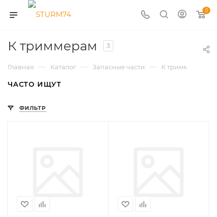
0
К триммерам
3
—
—
—
Главная
Каталог
Запасные части
К триммерам
ЧАСТО ИЩУТ
ФИЛЬТР