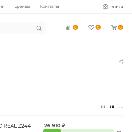
ия
Бренды
Контакты
ВОЙТИ
0
0
0
0 REAL Z244
26 910
₽