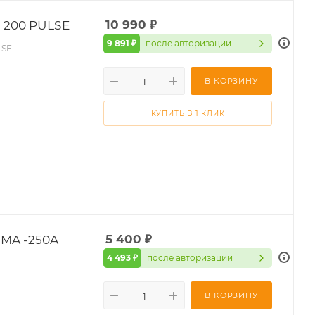
 200 PULSE
10 990
₽
9 891 ₽
после авторизации
LSE
В КОРЗИНУ
КУПИТЬ В 1 КЛИК
MMA -250A
5 400
₽
4 493 ₽
после авторизации
В КОРЗИНУ