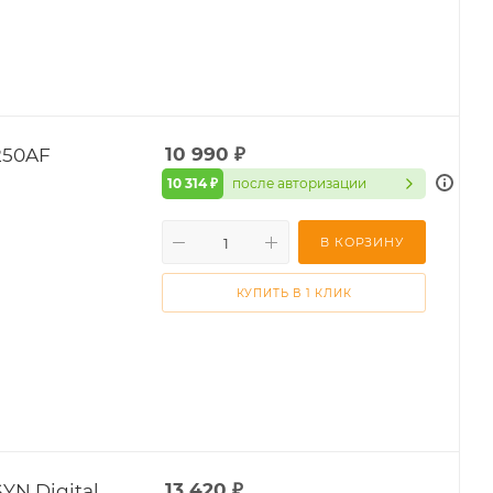
250AF
10 990
₽
10 314 ₽
после авторизации
В КОРЗИНУ
КУПИТЬ В 1 КЛИК
YN Digital
13 420
₽