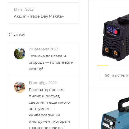
13 мая 2023
Акция «Trade Day Makita»
Статьи
20 февраля 2023
Техника для сада и
огорода — готовимся к
сезону!
БЫСТРЫЙ
19 октября 2022
Реноватор: режет,
пилит, шлифует,
сверлит и ещё много
чего умеет —
универсальный
инструмент, который
точно пригодится!