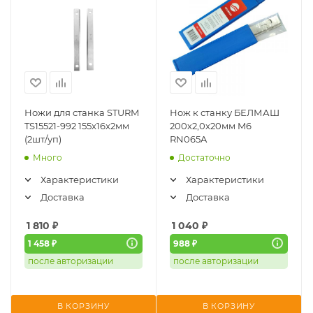
Ножи для станка STURM
Нож к станку БЕЛМАШ
TS15521-992 155x16x2мм
200х2,0х20мм M6
(2шт/уп)
RN065A
Много
Достаточно
Характеристики
Характеристики
Доставка
Доставка
1 810
₽
1 040
₽
1 458 ₽
988 ₽
после авторизации
после авторизации
В КОРЗИНУ
В КОРЗИНУ