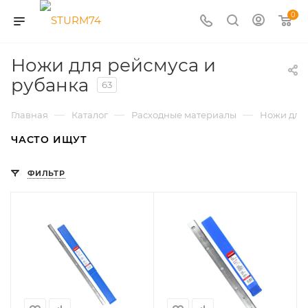
0
Ножи для рейсмуса и
рубанка
63
—
—
—
Главная
Каталог
Расходные материалы
Ножи для 
ЧАСТО ИЩУТ
ФИЛЬТР