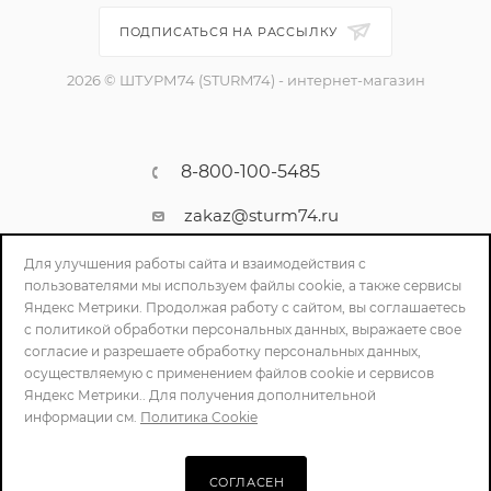
ПОДПИСАТЬСЯ НА РАССЫЛКУ
2026 © ШТУРМ74 (STURM74) - интернет-магазин
8-800-100-5485
zakaz@sturm74.ru
г. Челябинск, ул. Стартовая 34/1
Для улучшения работы сайта и взаимодействия с
пользователями мы используем файлы cookie, а также сервисы
Яндекс Метрики. Продолжая работу с сайтом, вы соглашаетесь
с политикой обработки персональных данных, выражаете свое
согласие и разрешаете обработку персональных данных,
осуществляемую с применением файлов cookie и сервисов
Яндекс Метрики.. Для получения дополнительной
информации см.
Политика Cookie
ПОЛИТИКА КОНФИДЕНЦИАЛЬНОСТИ
СОГЛАСЕН