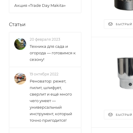
Акция «Trade Day Makita»
Статьи
БЫСТРЫЙ
20 февраля 2023
Техника для сада и
огорода — готовимся к
сезону!
19 октября 2022
Реноватор: режет,
пилит, шлифует,
сверлит и ещё много
чего умеет —
универсальный
инструмент, который
БЫСТРЫЙ
точно пригодится!