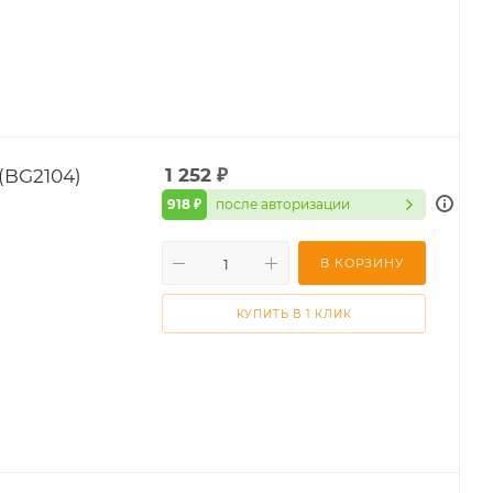
(BG2104)
1 252
₽
918 ₽
после авторизации
В КОРЗИНУ
КУПИТЬ В 1 КЛИК