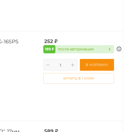
G-16SPS
252
₽
189 ₽
после авторизации
В КОРЗИНУ
КУПИТЬ В 1 КЛИК
", 17мм,
589
₽