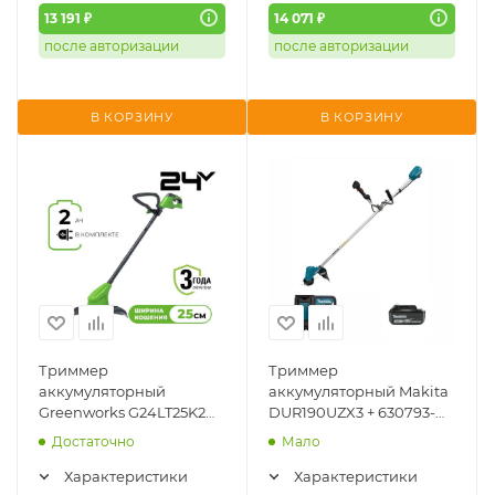
13 191 ₽
14 071 ₽
после авторизации
после авторизации
В КОРЗИНУ
В КОРЗИНУ
Триммер
Триммер
аккумуляторный
аккумуляторный Makita
Greenworks G24LT25K2
DUR190UZX3 + 630793-
(24V, 25см, АКБ 2Ач и ЗУ)
1(DC18RC) + 632G58-
Достаточно
Мало
2107207SA
9(BL1840B)
Характеристики
Характеристики