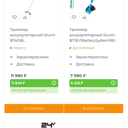
Триммер
Триммер
аккумуляторный Sturm
аккумуляторный Sturm
BT40BL
BT18 (1BatterySystem18V,
(1BatterySystem18V,
АКБx2А/ч и ЗУ)
Много
Достаточно
бесщёточный, без АКБ и
ЗУ)
Характеристики
Характеристики
Доставка
Доставка
11 990
₽
7 990
₽
11 840 ₽
6 255 ₽
после авторизации
после авторизации
В КОРЗИНУ
В КОРЗИНУ