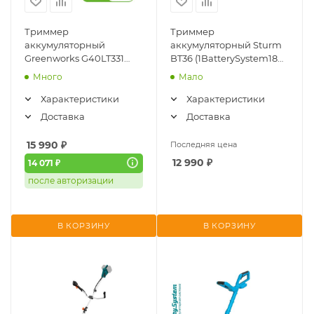
Триммер
Триммер
аккумуляторный
аккумуляторный Sturm
Greenworks G40LT331
BT36 (1BatterySystem18V,
(2113507UA) (40V, 33см,
бесщёточный, без АКБ и
Много
Мало
АКБx2Ач и ЗУ)
ЗУ)
Характеристики
Характеристики
Доставка
Доставка
15 990
₽
Последняя цена
12 990
₽
14 071 ₽
после авторизации
В КОРЗИНУ
В КОРЗИНУ