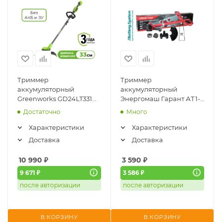
Триммер
Триммер
аккумуляторный
аккумуляторный
Greenworks GD24LT331
Энергомаш Гарант АТ1-
(24V, бесщеточный, 33см,
18 (1BatterySystem18V,
Достаточно
Много
без АКБ и ЗУ) 2113407
бесщёточный, без АКБ и
ЗУ)
Характеристики
Характеристики
Доставка
Доставка
10 990
₽
3 590
₽
9 671 ₽
3 586 ₽
после авторизации
после авторизации
В КОРЗИНУ
В КОРЗИНУ