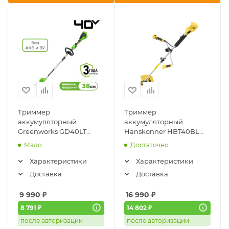
Триммер
Триммер
аккумуляторный
аккумуляторный
Greenworks GD40LT
Hanskonner HBT40BL
(40V, 38см, без АКБ и ЗУ)
(1BatterySystem18V,
Мало
Достаточно
2112207
бесщёточный, без АКБ и
ЗУ)
Характеристики
Характеристики
Доставка
Доставка
9 990
₽
16 990
₽
8 791 ₽
14 802 ₽
после авторизации
после авторизации