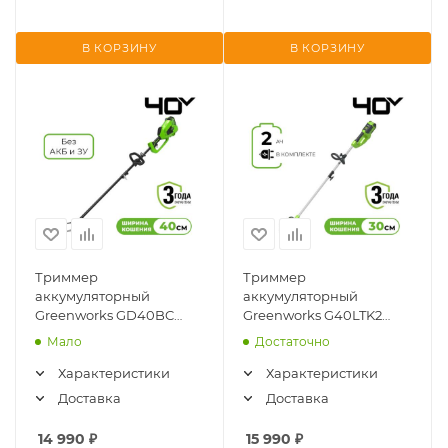
В КОРЗИНУ
В КОРЗИНУ
Триммер
Триммер
аккумуляторный
аккумуляторный
Greenworks GD40BC
Greenworks G40LTK2
(без аккум и ЗУ) 1301507
(40V, 30см, АКБ 2Ач и ЗУ)
Мало
Достаточно
2101507UA
Характеристики
Характеристики
Доставка
Доставка
14 990
₽
15 990
₽