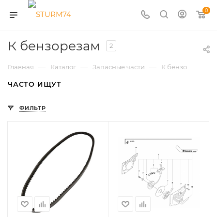
0
К бензорезам
2
—
—
—
Главная
Каталог
Запасные части
К бензорезам
ЧАСТО ИЩУТ
ФИЛЬТР