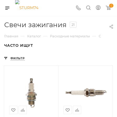
0
Свечи зажигания
21
—
—
—
Главная
Каталог
Расходные материалы
Свечи за
ЧАСТО ИЩУТ
ФИЛЬТР