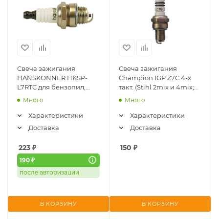
Свеча зажигания
Свеча зажигания
HANSKONNER HKSP-
Champion IGP Z7C 4-х
L7RTC для бензопил,
такт. (Stihl 2mix и 4mix;
M14*1,25, резистор,
Chаmpion242,345,335,340/FPP1
Много
Много
шестигранник 19
Характеристики
Характеристики
Доставка
Доставка
223
₽
150
₽
190 ₽
после авторизации
В КОРЗИНУ
В КОРЗИНУ