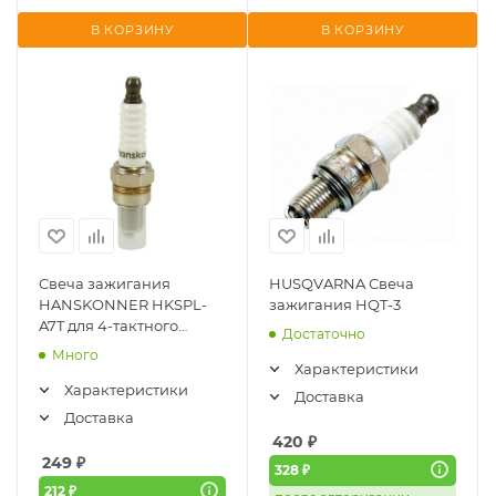
В КОРЗИНУ
В КОРЗИНУ
Свеча зажигания
HUSQVARNA Свеча
HANSKONNER HKSPL-
зажигания HQT-3
A7T для 4-тактного
Достаточно
двигателя, M10*1,
Много
шестигранник 16
Характеристики
Характеристики
Доставка
Доставка
420
₽
249
₽
328 ₽
212 ₽