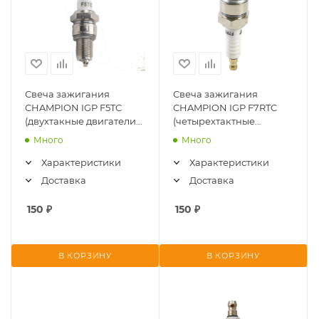
Свеча зажигания
Свеча зажигания
CHAMPION IGP F5TC
CHAMPION IGP F7RTC
(двухтакные двигатели
(четырехтактные
GG950,951,GP40-II/
верхнеклапанные
Много
Много
четырехтактные
двигатели)
верхнеклапа
Характеристики
Характеристики
Доставка
Доставка
150
₽
150
₽
В КОРЗИНУ
В КОРЗИНУ