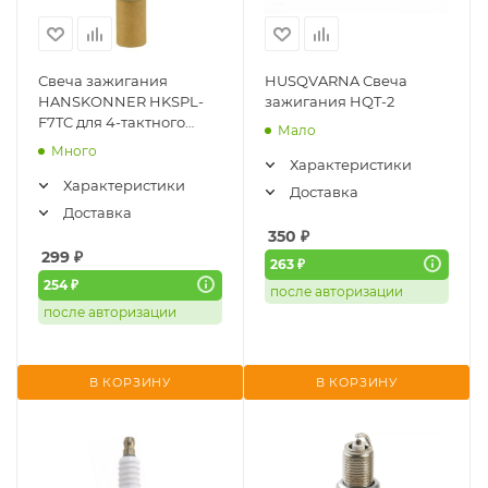
Свеча зажигания
HUSQVARNA Свеча
HANSKONNER HKSPL-
зажигания HQT-2
F7TC для 4-тактного
Мало
двигателя, M14*1,25,
Много
шестигранник 21
Характеристики
Характеристики
Доставка
Доставка
350
₽
299
₽
263 ₽
254 ₽
после авторизации
после авторизации
В КОРЗИНУ
В КОРЗИНУ