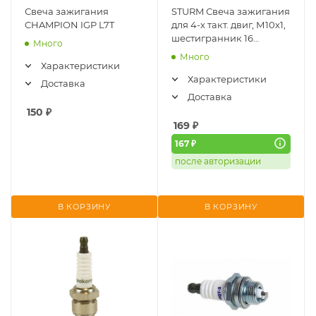
Свеча зажигания
STURM Свеча зажигания
CHAMPION IGP L7T
для 4-х такт. двиг, М10х1,
шестигранник 16
Много
(длинная) SPL-A7T
Много
Характеристики
Характеристики
Доставка
Доставка
150
₽
169
₽
167 ₽
после авторизации
В КОРЗИНУ
В КОРЗИНУ