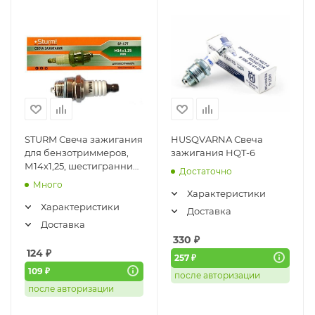
STURM Свеча зажигания
HUSQVARNA Свеча
для бензотриммеров,
зажигания HQT-6
М14х1,25, шестигранник
Достаточно
(короткая) SP-L7T
Много
Характеристики
Характеристики
Доставка
Доставка
330
₽
124
₽
257 ₽
109 ₽
после авторизации
после авторизации