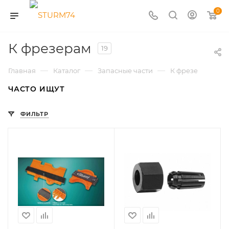
0
К фрезерам
19
—
—
—
Главная
Каталог
Запасные части
К фрезерам
ЧАСТО ИЩУТ
ФИЛЬТР