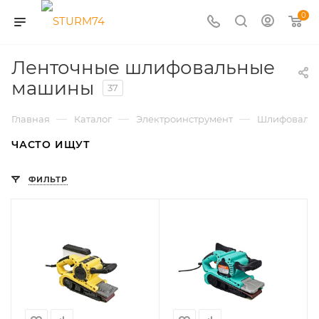
0
Ленточные шлифовальные
машины
37
—
—
—
Главная
Каталог
Электроинструмент
Шлифоваль
ЧАСТО ИЩУТ
ФИЛЬТР