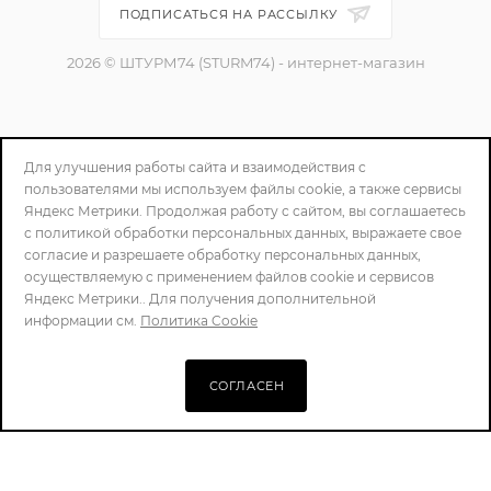
ПОДПИСАТЬСЯ НА РАССЫЛКУ
2026 © ШТУРМ74 (STURM74) - интернет-магазин
8-800-100-5485
Для улучшения работы сайта и взаимодействия с
пользователями мы используем файлы cookie, а также сервисы
zakaz@sturm74.ru
Яндекс Метрики. Продолжая работу с сайтом, вы соглашаетесь
с политикой обработки персональных данных, выражаете свое
г. Челябинск, ул. Стартовая 34/1
согласие и разрешаете обработку персональных данных,
осуществляемую с применением файлов cookie и сервисов
Яндекс Метрики.. Для получения дополнительной
информации см.
Политика Cookie
СОГЛАСЕН
ПОЛИТИКА КОНФИДЕНЦИАЛЬНОСТИ