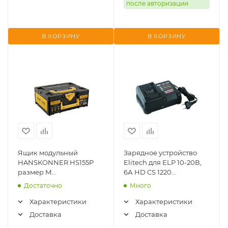
после авторизации
В КОРЗИНУ
В КОРЗИНУ
Ящик модульный
Зарядное устройство
HANSKONNER HS155P
Elitech для ELP 10-20В,
размер M
6А HD CS 1220
(395.5x295.5x155мм),
(E0911.019.00)
Достаточно
Много
единая система
хранения HANSTORAGE
Характеристики
Характеристики
Доставка
Доставка