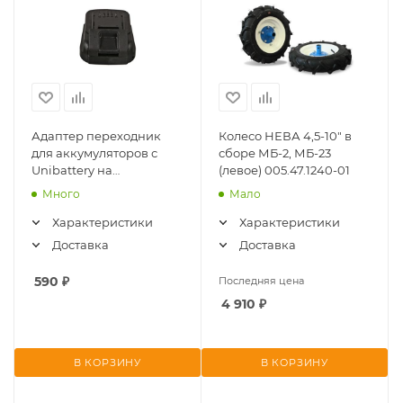
Адаптер переходник
Колесо НЕВА 4,5-10" в
для аккумуляторов с
сборе МБ-2, МБ-23
Unibattery на
(левое) 005.47.1240-01
1BatterySystem 18В
Много
Мало
(BT36-4-UB/1BS)
Характеристики
Характеристики
Доставка
Доставка
590
₽
Последняя цена
4 910
₽
В КОРЗИНУ
В КОРЗИНУ