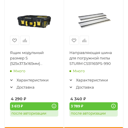
Ящик модульный
Направляющая шина
размер S
для погружной пилы
(525x373x165мм)
STURM CS51165PS-990
HANSTORAGE PLUS
Много
Много
HANSKONNER (HSP165)
Характеристики
Характеристики
Доставка
Доставка
4 290
₽
4 340
₽
3 613 ₽
3 789 ₽
после авторизации
после авторизации