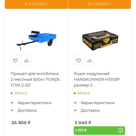
В КОРЗИНУ
В КОРЗИНУ
Прицеп для мотоблока
Ящик модульный
2-местный 500кг FORZA
HANSKONNER HS105P
ТПМ 2-221
размер S
(395.5x295.5x105мм),
Много
Много
единая система
хранения HANSTORAGE
Характеристики
Характеристики
Доставка
Доставка
24 500
₽
2 040
₽
1 717 ₽