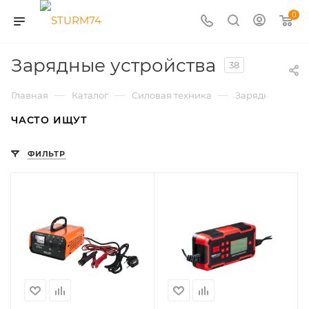
0
Зарядные устройства
38
—
—
—
Главная
Каталог
Силовая техника
Зарядные и пус
ЧАСТО ИЩУТ
ФИЛЬТР