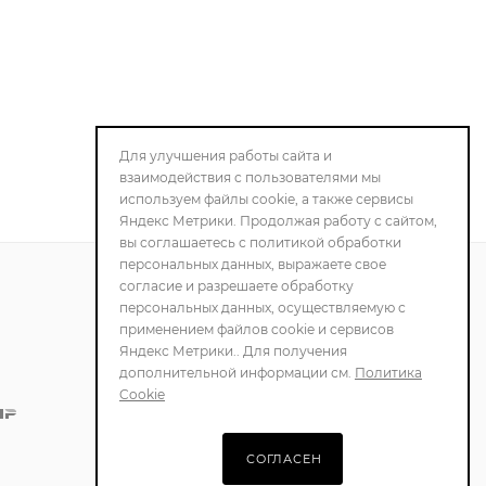
Для улучшения работы сайта и
взаимодействия с пользователями мы
используем файлы cookie, а также сервисы
Яндекс Метрики. Продолжая работу с сайтом,
вы соглашаетесь с политикой обработки
персональных данных, выражаете свое
согласие и разрешаете обработку
персональных данных, осуществляемую с
ПОЛИТИКА
применением файлов cookie и сервисов
КОНФИДЕНЦИАЛЬНОСТИ
Яндекс Метрики.. Для получения
дополнительной информации см.
Политика
Cookie
СОГЛАСЕН