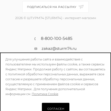
ПОДПИСАТЬСЯ НА РАССЫЛКУ
2026 © ШТУРМ74 (STURM74) - интернет-магазин
8-800-100-5485
zakaz@sturm74.ru
г. Челябинск, ул. Стартовая 34/1
Для улучшения работы сайта и взаимодействия с
пользователями мы используем файлы cookie, а также сервисы
Яндекс Метрики. Продолжая работу с сайтом, вы соглашаетесь
с политикой обработки персональных данных, выражаете свое
согласие и разрешаете обработку персональных данных,
осуществляемую с применением файлов cookie и сервисов
Яндекс Метрики.. Для получения дополнительной
информации см.
Политика Cookie
ПОЛИТИКА КОНФИДЕНЦИАЛЬНОСТИ
СОГЛАСЕН