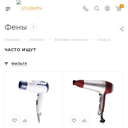
0
Фены
3
—
—
—
Главная
Каталог
Бытовая техника
Уход за волоса
ЧАСТО ИЩУТ
ФИЛЬТР