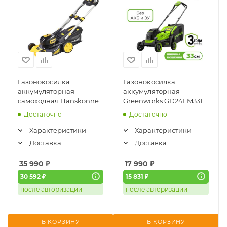
Газонокосилка
Газонокосилка
аккумуляторная
аккумуляторная
самоходная Hanskonner
Greenworks GD24LM331
HCL4046BLS (1BS18В,
(24V, 33см, бесщеточная,
Достаточно
Достаточно
36В, 46см, без АКБ и ЗУ)
без АКБ и ЗУ) 2520607
Характеристики
Характеристики
Доставка
Доставка
35 990
₽
17 990
₽
30 592 ₽
15 831 ₽
после авторизации
после авторизации
В КОРЗИНУ
В КОРЗИНУ