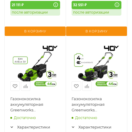
21 111 ₽
32 551 ₽
после авторизации
после авторизации
В КОРЗИНУ
В КОРЗИНУ
Газонокосилка
Газонокосилка
аккумуляторная
аккумуляторная
Greenworks
Greenworks
GD40LM46HP (2514407)
GD40LM46SP (АКБ 4АЧ
Достаточно
Достаточно
(40V, 46см, бесщ., без
и ЗУ) 2506807UB
АКБ и ЗУ)
Характеристики
Характеристики