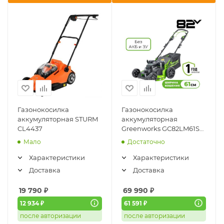
Газонокосилка
Газонокосилка
аккумуляторная STURM
аккумуляторная
CL4437
Greenworks GC82LM61S
(82V, 61см, самоходная,
Мало
Достаточно
без АКБ/ЗУ) 2515607
Характеристики
Характеристики
Доставка
Доставка
19 790
₽
69 990
₽
12 934 ₽
61 591 ₽
после авторизации
после авторизации