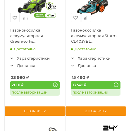
Газонокосилка
Газонокосилка
аккумуляторная
аккумуляторная Sturm
Greenworks
CL4037BL
GD24X2LM411 (2x24V,
(1BatterySystem18В, 36В,
Достаточно
Достаточно
41см, бесщеточная, без
37 см, бесщ, без АКБ и
АКБ и ЗУ) 2520907
ЗУ)
Характеристики
Характеристики
Доставка
Доставка
23 990
₽
15 490
₽
21 111 ₽
13 545 ₽
после авторизации
после авторизации
В КОРЗИНУ
В КОРЗИНУ