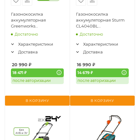
Газонокосилка
Газонокосилка
аккумуляторная
аккумуляторная Sturm
Greenworks
CL4040BL
GD24X2LM361 (2x24V,
(1BatterySystem18В, 36В,
Достаточно
Достаточно
36см, бесщеточная, без
40 см, бесщ, без АКБ и
АКБ и ЗУ) 2520707
ЗУ)
Характеристики
Характеристики
Доставка
Доставка
20 990
₽
16 990
₽
18 471 ₽
14 679 ₽
после авторизации
после авторизации
В КОРЗИНУ
В КОРЗИНУ