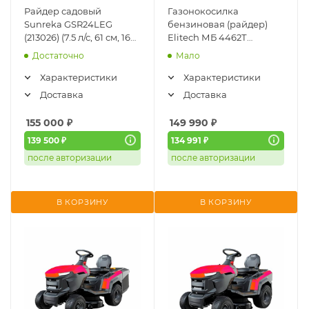
Райдер садовый
Газонокосилка
Sunreka GSR24LEG
бензиновая (райдер)
(213026) (7.5 л/с, 61 см, 160
Elitech МБ 4462Т
л, мульчирование)
(E1610.006.00)
Достаточно
Мало
Характеристики
Характеристики
Доставка
Доставка
155 000
₽
149 990
₽
139 500 ₽
134 991 ₽
после авторизации
после авторизации
В КОРЗИНУ
В КОРЗИНУ