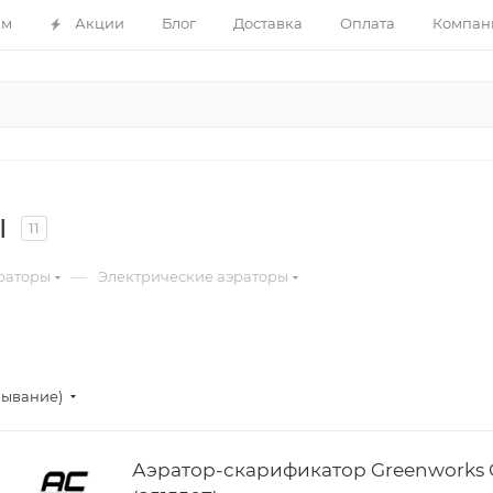
ам
Акции
Блог
Доставка
Оплата
Компан
ы
11
—
раторы
Электрические аэраторы
бывание)
Аэратор-скарификатор Greenworks 