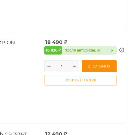
MPION
18 490
₽
16 826 ₽
после авторизации
В КОРЗИНУ
КУПИТЬ В 1 КЛИК
h СЭ 1536Т
12 490
₽