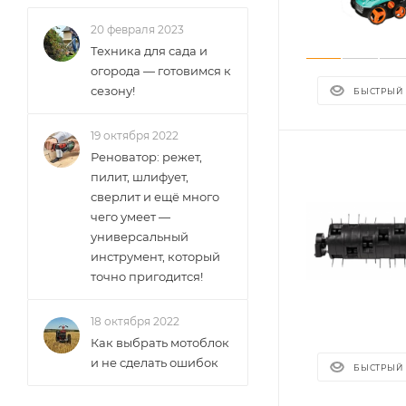
20 февраля 2023
Техника для сада и
огорода — готовимся к
сезону!
БЫСТРЫЙ
19 октября 2022
Реноватор: режет,
пилит, шлифует,
сверлит и ещё много
чего умеет —
универсальный
инструмент, который
точно пригодится!
18 октября 2022
Как выбрать мотоблок
и не сделать ошибок
БЫСТРЫЙ