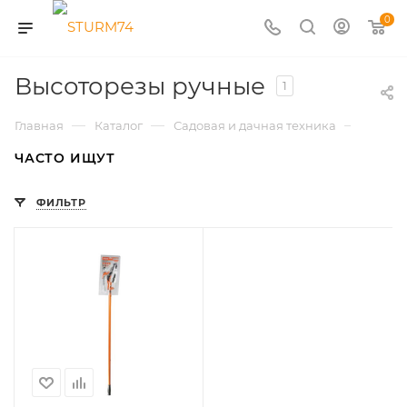
0
Высоторезы ручные
1
—
—
—
Главная
Каталог
Садовая и дачная техника
Высот
ЧАСТО ИЩУТ
ФИЛЬТР