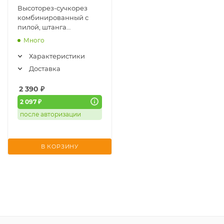
Высоторез-сучкорез
комбинированный с
пилой, штанга
металлическая 2,4м
Много
Sturm (3012-04-240)
Характеристики
Доставка
2 390
₽
2 097 ₽
после авторизации
В КОРЗИНУ