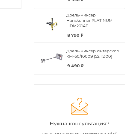
Дрель-миксер
Hanskonner PLATINUM
HDM2014E
8 790
₽
Дрель-миксер Интерскол
КМ-60/1000Э (52.1.2.00)
9 490
₽
Нужна консультация?