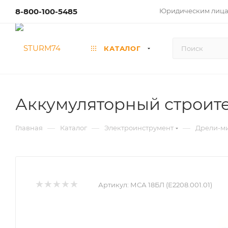
8-800-100-5485
Юридическим лиц
КАТАЛОГ
Аккумуляторный строител
—
—
—
Главная
Каталог
Электроинструмент
Дрели-м
Артикул:
МСА 18БЛ (Е2208.001.01)