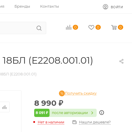
ия
Бренды
Контакты
ВОЙТИ
0
0
0
8БЛ (Е2208.001.01)
БЛ (Е2208.001.01)
Получить скидку
8 990
₽
8 091 ₽
после авторизации
Нет в наличии
Нашли дешевле?