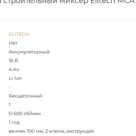
 строительный миксер Elitech МСА
ELITECH
Нет
Аккумуляторный
18 В
4 Ач
Li-Ion
-
Бесщеточный
1
0-600 об/мин
1 год
венчик 100 мм, 2 ключа, инструкция