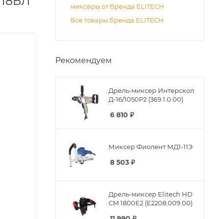
 18БЛ
миксеры от бренда ELITECH
Все товары бренда ELITECH
Рекомендуем
Дрель-миксер Интерскол
Д-16/1050Р2 (369.1.0.00)
6 810
₽
Миксер Фиолент МД1-11Э
8 503
₽
Дрель-миксер Elitech HD
CM 1800E2 (E2208.009.00)
11 990
₽