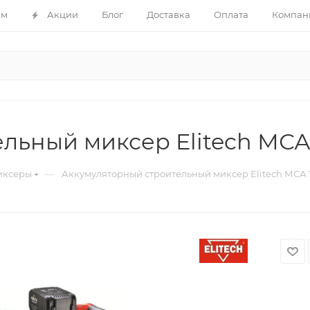
ам
Акции
Блог
Доставка
Оплата
Компан
ьный миксер Elitech МСА 1
—
иксеры
Аккумуляторный строительный миксер Elitech МСА 18