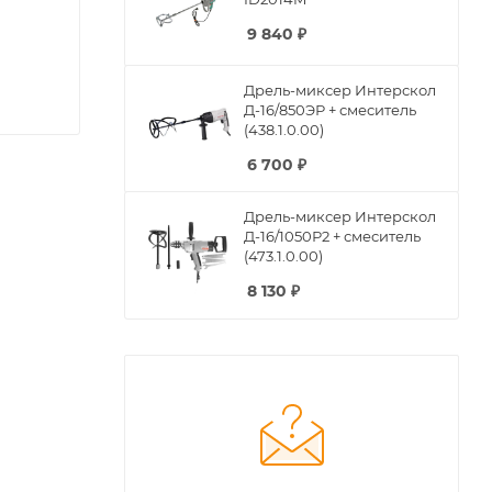
9 840
₽
Дрель-миксер Интерскол
Д-16/850ЭР + смеситель
(438.1.0.00)
6 700
₽
Дрель-миксер Интерскол
Д-16/1050Р2 + смеситель
(473.1.0.00)
8 130
₽