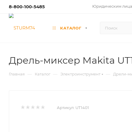
8-800-100-5485
Юридическим лиц
КАТАЛОГ
Дрель-миксер Makita UT
—
—
—
Главная
Каталог
Электроинструмент
Дрели-м
Артикул:
UT1401