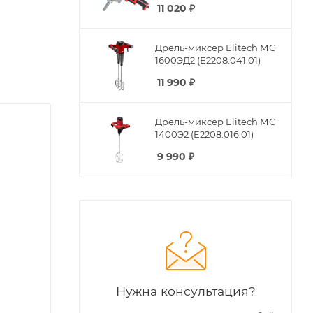
11 020
₽
Дрель-миксер Elitech МС
1600ЭД2 (E2208.041.01)
11 990
₽
Дрель-миксер Elitech МС
1400Э2 (E2208.016.01)
9 990
₽
Нужна консультация?