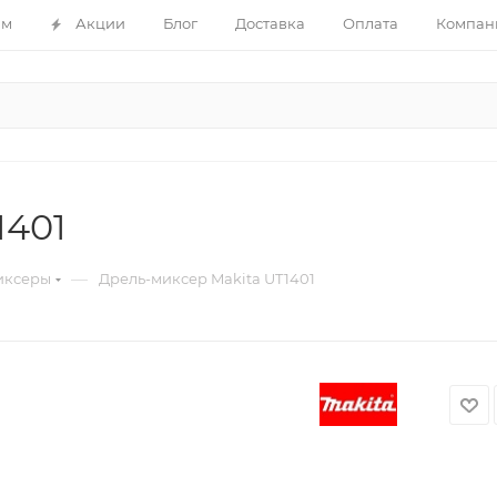
ам
Акции
Блог
Доставка
Оплата
Компан
1401
—
иксеры
Дрель-миксер Makita UT1401