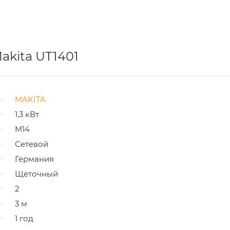
kita UT1401
MAKITA
1,3 кВт
M14
Сетевой
Германия
Щеточный
2
3 м
1 год