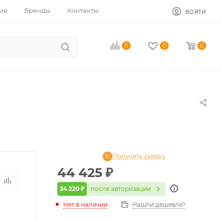
ия
Бренды
Контакты
ВОЙТИ
0
0
0
Получить скидку
44 425
₽
34 220 ₽
после авторизации
Нет в наличии
Нашли дешевле?