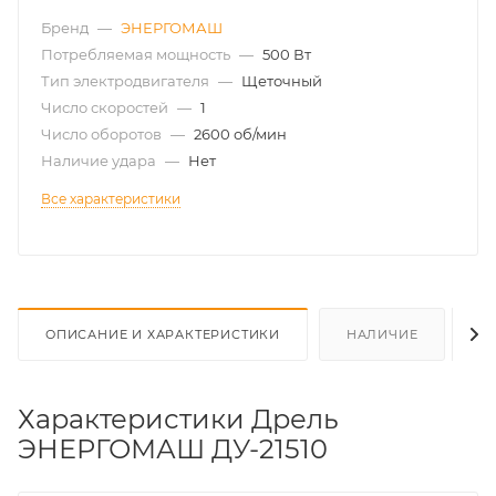
Бренд
—
ЭНЕРГОМАШ
Потребляемая мощность
—
500 Вт
Тип электродвигателя
—
Щеточный
Число скоростей
—
1
Число оборотов
—
2600 об/мин
Наличие удара
—
Нет
Все характеристики
ОПИСАНИЕ И ХАРАКТЕРИСТИКИ
НАЛИЧИЕ
О
Характеристики Дрель
ЭНЕРГОМАШ ДУ-21510