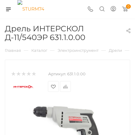
0
Дрель ИНТЕРСКОЛ
Д-11/540ЭР 631.1.0.00
—
—
—
—
Главная
Каталог
Электроинструмент
Дрели
Д
Артикул:
631.1.0.00