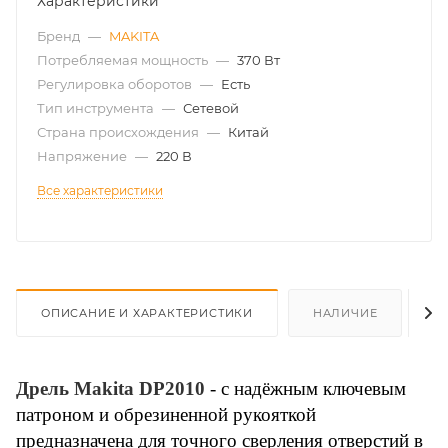
Характеристики
Бренд
—
MAKITA
Потребляемая мощность
—
370 Вт
Регулировка оборотов
—
Есть
Тип инструмента
—
Сетевой
Страна происхождения
—
Китай
Напряжение
—
220 В
Все характеристики
ОПИСАНИЕ И ХАРАКТЕРИСТИКИ
НАЛИЧИЕ
О
Дрель Makita DP2010
- с надёжным ключевым
патроном и обрезиненной рукояткой
предназначена для точного сверления отверстий в