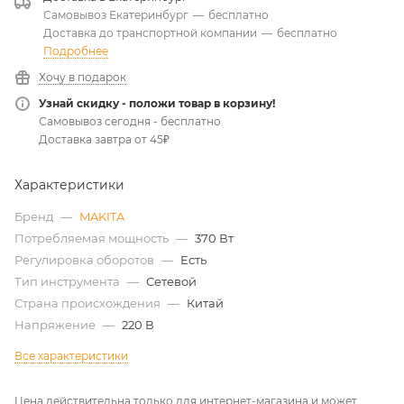
Самовывоз Екатеринбург
—
бесплатно
Доставка до транспортной компании
—
бесплатно
Подробнее
Хочу в подарок
Узнай скидку - положи товар в корзину!
Самовывоз сегодня - бесплатно
Доставка завтра от 45₽
Характеристики
Бренд
—
MAKITA
Потребляемая мощность
—
370 Вт
Регулировка оборотов
—
Есть
Тип инструмента
—
Сетевой
Страна происхождения
—
Китай
Напряжение
—
220 В
Все характеристики
Цена действительна только для интернет-магазина и может