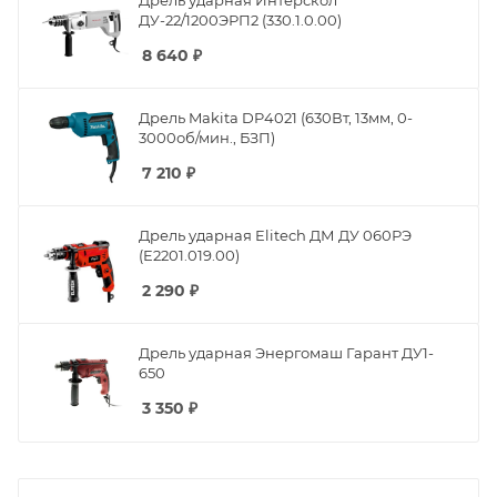
Дрель ударная Интерскол
ДУ-22/1200ЭРП2 (330.1.0.00)
8 640
₽
Дрель Makita DP4021 (630Вт, 13мм, 0-
3000об/мин., БЗП)
7 210
₽
Дрель ударная Elitech ДМ ДУ 060РЭ
(E2201.019.00)
2 290
₽
Дрель ударная Энергомаш Гарант ДУ1-
650
3 350
₽