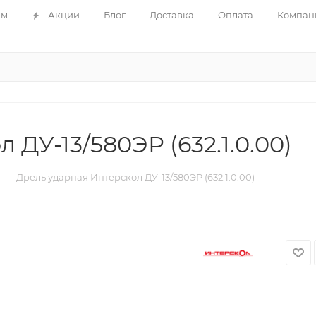
ам
Акции
Блог
Доставка
Оплата
Компан
ДУ-13/580ЭР (632.1.0.00)
—
Дрель ударная Интерскол ДУ-13/580ЭР (632.1.0.00)