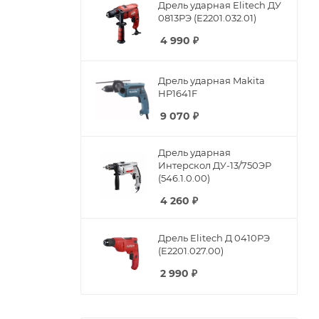
Дрель ударная Elitech ДУ
0813РЭ (E2201.032.01)
4 990
₽
Дрель ударная Makita
HP1641F
9 070
₽
Дрель ударная
Интерскол ДУ-13/750ЭР
(546.1.0.00)
4 260
₽
Дрель Elitech Д 0410РЭ
(E2201.027.00)
2 990
₽