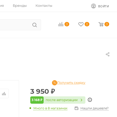
ия
Бренды
Контакты
ВОЙТИ
0
0
0
Получить скидку
3 950
₽
3 168 ₽
после авторизации
Много
в 8 магазинах
Нашли дешевле?