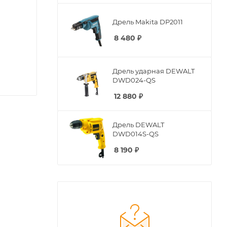
Дрель Makita DP2011
8 480
₽
Дрель ударная DEWALT
DWD024-QS
12 880
₽
Дрель DEWALT
DWD014S-QS
8 190
₽