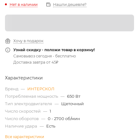
Нет в наличии
Нашли дешевле?
Хочу в подарок
Узнай скидку - положи товар в корзину!
Самовывоз сегодня - бесплатно
Доставка завтра от 45₽
Характеристики
Бренд
—
ИНТЕРСКОЛ
Потребляемая мощность
—
650 Вт
Тип электродвигателя
—
Щеточный
Число скоростей
—
1
Число оборотов
—
0 - 2700 об/мин
Наличие удара
—
Есть
Все характеристики
Цена действительна только для интернет-магазина и может
отличаться от цен в розничных магазинах