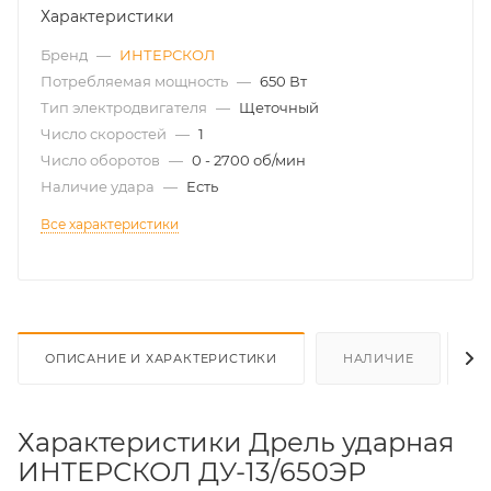
Характеристики
Бренд
—
ИНТЕРСКОЛ
Потребляемая мощность
—
650 Вт
Тип электродвигателя
—
Щеточный
Число скоростей
—
1
Число оборотов
—
0 - 2700 об/мин
Наличие удара
—
Есть
Все характеристики
ОПИСАНИЕ И ХАРАКТЕРИСТИКИ
НАЛИЧИЕ
О
Характеристики Дрель ударная
ИНТЕРСКОЛ ДУ-13/650ЭР