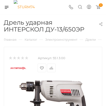
0
Дрель ударная
ИНТЕРСКОЛ ДУ-13/650ЭР
—
—
—
—
Главная
Каталог
Электроинструмент
Дрели
Д
Артикул:
55.1.3.00