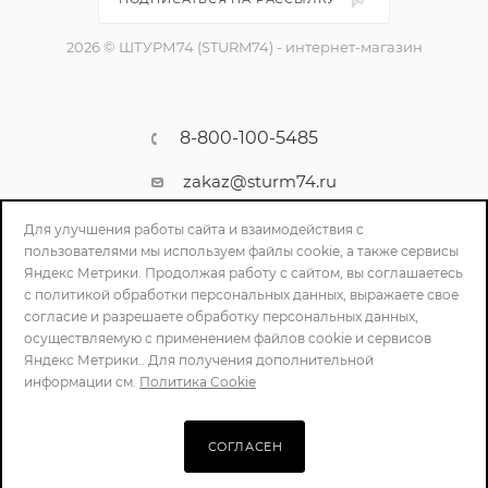
2026 © ШТУРМ74 (STURM74) - интернет-магазин
8-800-100-5485
zakaz@sturm74.ru
г. Челябинск, ул. Стартовая 34/1
Для улучшения работы сайта и взаимодействия с
пользователями мы используем файлы cookie, а также сервисы
Яндекс Метрики. Продолжая работу с сайтом, вы соглашаетесь
с политикой обработки персональных данных, выражаете свое
согласие и разрешаете обработку персональных данных,
осуществляемую с применением файлов cookie и сервисов
Яндекс Метрики.. Для получения дополнительной
информации см.
Политика Cookie
ПОЛИТИКА КОНФИДЕНЦИАЛЬНОСТИ
СОГЛАСЕН
В КОРЗИНУ