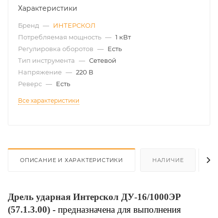
Характеристики
Бренд
—
ИНТЕРСКОЛ
Потребляемая мощность
—
1 кВт
Регулировка оборотов
—
Есть
Тип инструмента
—
Сетевой
Напряжение
—
220 В
Реверс
—
Есть
Все характеристики
ОПИСАНИЕ И ХАРАКТЕРИСТИКИ
НАЛИЧИЕ
О
Дрель ударная Интерскол ДУ-16/1000ЭР
(57.1.3.00)
- предназначена для выполнения