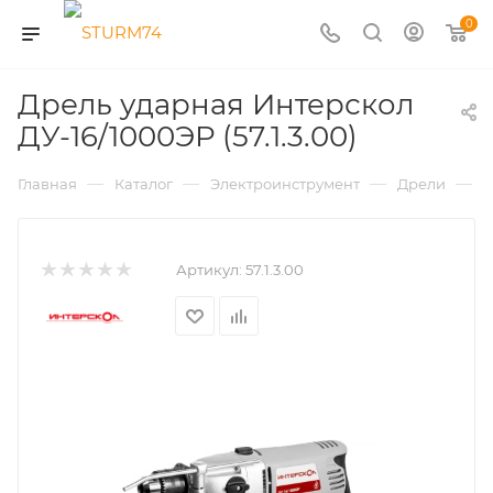
0
Дрель ударная Интерскол
ДУ-16/1000ЭР (57.1.3.00)
—
—
—
—
Главная
Каталог
Электроинструмент
Дрели
Д
Артикул:
57.1.3.00