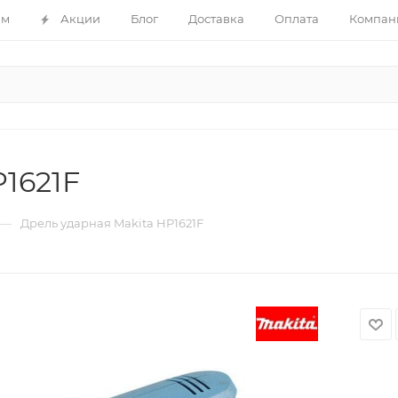
ам
Акции
Блог
Доставка
Оплата
Компан
1621F
—
Дрель ударная Makita HP1621F