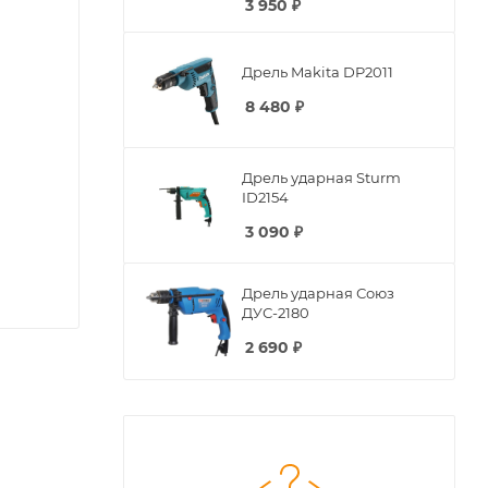
3 950
₽
Дрель Makita DP2011
8 480
₽
Дрель ударная Sturm
ID2154
3 090
₽
Дрель ударная Союз
ДУС-2180
2 690
₽