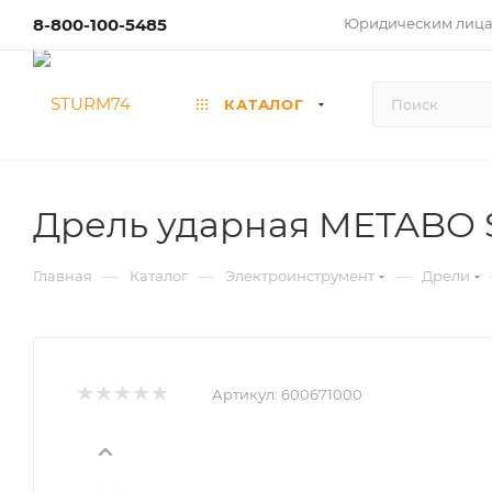
8-800-100-5485
Юридическим лиц
КАТАЛОГ
Дрель ударная METABO S
—
—
—
Главная
Каталог
Электроинструмент
Дрели
Артикул:
600671000