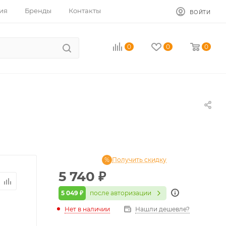
ия
Бренды
Контакты
ВОЙТИ
0
0
0
Получить скидку
5 740
₽
5 049 ₽
после авторизации
Нет в наличии
Нашли дешевле?