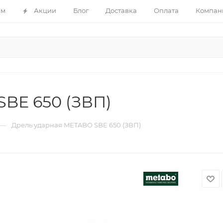
ам
Акции
Блог
Доставка
Оплата
Компан
BE 650 (ЗВП)
—
Дрель ударная METABO SBE 650 (ЗВП)