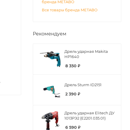
бренда METABO
Все товары бренда METABO
Рекомендуем
Дрель ударная Makita
HP1640
8 350
₽
р
Дрель Sturm ID2151
2 390
₽
Дрель ударная Elitech ДУ
1013РЭ2 (E2201.035.01)
6 590
₽