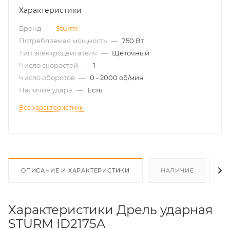
Характеристики
Бренд
—
Sturm!
Потребляемая мощность
—
750 Вт
Тип электродвигателя
—
Щеточный
Число скоростей
—
1
Число оборотов
—
0 - 2000 об/мин
Наличие удара
—
Есть
Все характеристики
ОПИСАНИЕ И ХАРАКТЕРИСТИКИ
НАЛИЧИЕ
О
Характеристики Дрель ударная
STURM ID2175A