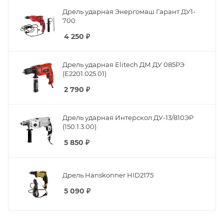
Дрель ударная Энергомаш Гарант ДУ1-
700
4 250
₽
Дрель ударная Elitech ДМ ДУ 085РЭ
(E2201.025.01)
2 790
₽
Дрель ударная Интерскол ДУ-13/810ЭР
(150.1.3.00)
5 850
₽
Дрель Hanskonner HID2175
5 090
₽