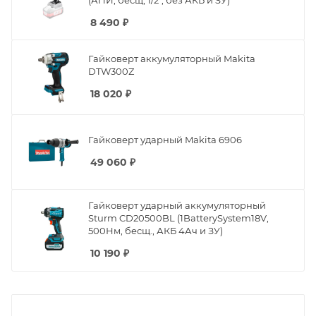
8 490
₽
Гайковерт аккумуляторный Makita
DTW300Z
18 020
₽
Гайковерт ударный Makita 6906
49 060
₽
Гайковерт ударный аккумуляторный
Sturm CD20500BL (1BatterySystem18V,
500Нм, бесщ., АКБ 4Ач и ЗУ)
10 190
₽