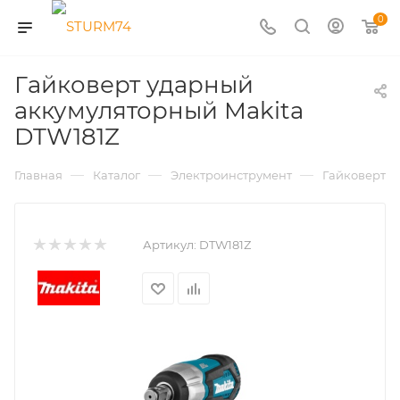
0
Гайковерт ударный
аккумуляторный Makita
DTW181Z
—
—
—
Главная
Каталог
Электроинструмент
Гайковерты
Артикул:
DTW181Z