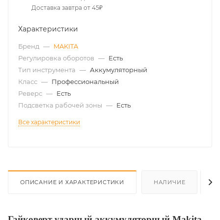
Доставка завтра от 45₽
Характеристики
Бренд
—
MAKITA
Регулировка оборотов
—
Есть
Тип инструмента
—
Аккумуляторный
Класс
—
Профессиональный
Реверс
—
Есть
Подсветка рабочей зоны
—
Есть
Все характеристики
ОПИСАНИЕ И ХАРАКТЕРИСТИКИ
НАЛИЧИЕ
О
Гайковерт ударный аккумуляторный Makita