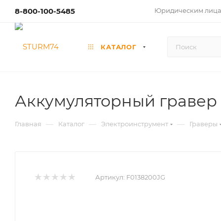
8-800-100-5485
Юридическим лиц
КАТАЛОГ
Аккумуляторный гравер
—
—
—
Главная
Каталог
Электроинструмент
Граверы
Артикул:
F0138200JG