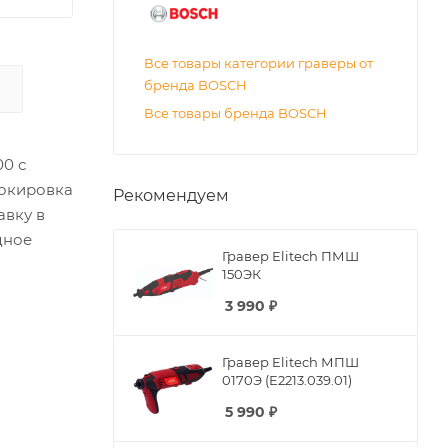
Все товары категории граверы от
бренда BOSCH
Все товары бренда BOSCH
0 с
локировка
Рекомендуем
авку в
дное
Гравер Elitech ПМШ
150ЭК
3 990
₽
Гравер Elitech МПШ
0170Э (E2213.039.01)
5 990
₽