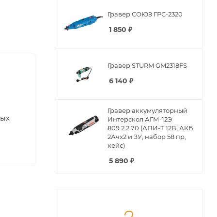
Гравер СОЮЗ ГРС-2320
1 850
₽
Гравер STURM GM2318FS
6 140
₽
Гравер аккумуляторный
ных
Интерскол АГМ-12Э
809.2.2.70 (АПИ-Т 12В, АКБ
2Ачx2 и ЗУ, набор 58 пр,
кейс)
5 890
₽