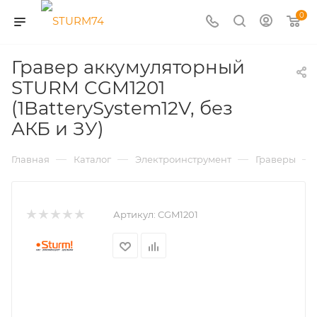
0
Гравер аккумуляторный
STURM CGM1201
(1BatterySystem12V, без
АКБ и ЗУ)
—
—
—
—
Главная
Каталог
Электроинструмент
Граверы
Артикул:
CGM1201