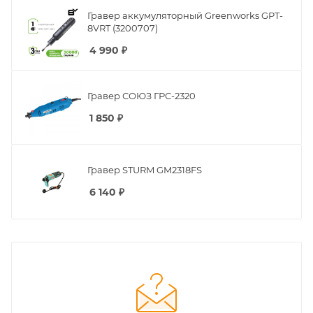
Гравер аккумуляторный Greenworks GPT-
8VRT (3200707)
4 990
₽
Гравер СОЮЗ ГРС-2320
1 850
₽
Гравер STURM GM2318FS
6 140
₽