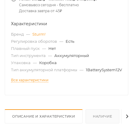
Самовывоз сегодня - бесплатно
Доставка завтра от 45₽
Характеристики
Бренд
—
Sturm!
Регулировка оборотов
—
Есть
Плавный пуск
—
Нет
Тип инструмента
—
Аккумуляторный
Упаковка
—
Коробка
Тип аккумуляторной платформы
—
1BatterySystem12V
Все характеристики
ОПИСАНИЕ И ХАРАКТЕРИСТИКИ
НАЛИЧИЕ
О