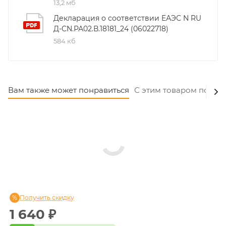
13,2 мб
Декларация о соответствии ЕАЭС N RU
Д-CN.РА02.В.18181_24 (06022718)
584 кб
Вам также может понравиться
С этим товаром покуп
Получить скидку
1 640
₽