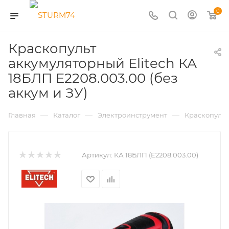
0
Краскопульт
аккумуляторный Elitech КА
18БЛП E2208.003.00 (без
аккум и ЗУ)
—
—
—
Главная
Каталог
Электроинструмент
Краскопуль
Артикул:
КА 18БЛП (E2208.003.00)