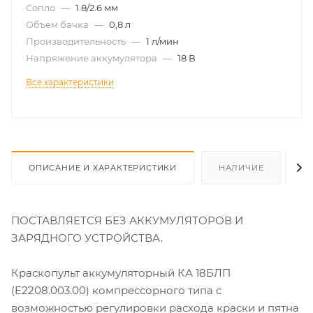
Сопло
—
1.8/2.6 мм
Объем бачка
—
0,8 л
Производительность
—
1 л/мин
Напряжение аккумулятора
—
18 В
Все характеристики
ОПИСАНИЕ И ХАРАКТЕРИСТИКИ
НАЛИЧИЕ
О
ПОСТАВЛЯЕТСЯ БЕЗ АККУМУЛЯТОРОВ И
ЗАРЯДНОГО УСТРОЙСТВА.
Краскопульт аккумуляторный КА 18БЛП
(E2208.003.00) компрессорного типа с
возможностью регулировки расхода краски и пятна