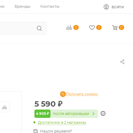
ия
Бренды
Контакты
ВОЙТИ
0
0
0
Получить скидку
5 590
₽
4 905 ₽
после авторизации
Достаточно
в 2 магазинах
Нашли дешевле?