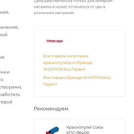
Цена действительна только для интернет-
магазина и может отличаться от цен в
ния,
розничных магазинах
ранения;
ной
Все товары категории
ые
краскопульты от бренда
ЭНЕРГОМАШ Гарант
унки
Все товары бренда ЭНЕРГОМАШ
ко
Гарант
створами,
работать
тевой
Рекомендуем
Краскопульт Союз
КПС-96400