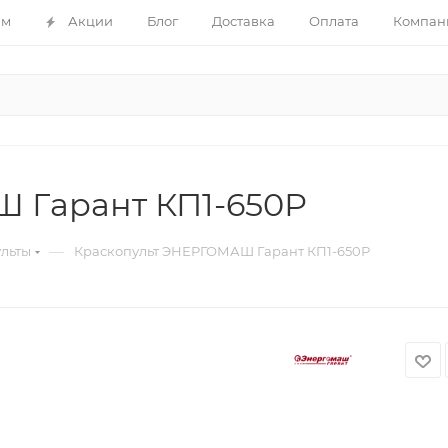
ам
Акции
Блог
Доставка
Оплата
Компан
 Гарант КП1-650Р
—
льты
Краскопульт ЭНЕРГОМАШ Гарант КП1-650Р