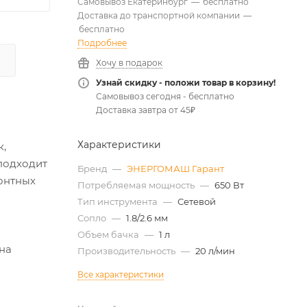
Самовывоз Екатеринбург
—
бесплатно
Доставка до транспортной компании
—
бесплатно
Подробнее
Хочу в подарок
Узнай скидку - положи товар в корзину!
Самовывоз сегодня - бесплатно
Доставка завтра от 45₽
Характеристики
к,
подходит
Бренд
—
ЭНЕРГОМАШ Гарант
монтных
Потребляемая мощность
—
650 Вт
Тип инструмента
—
Сетевой
Сопло
—
1.8/2.6 мм
Объем бачка
—
1 л
на
Производительность
—
20 л/мин
Все характеристики