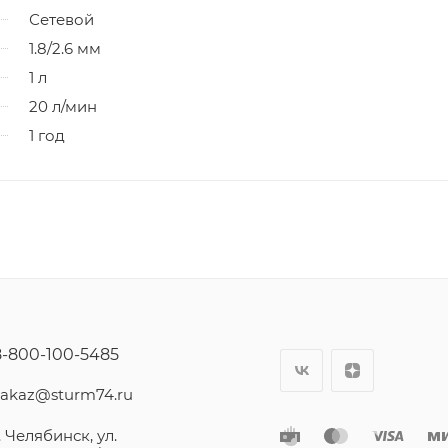
Сетевой
1.8/2.6 мм
1 л
20 л/мин
1 год
8-800-100-5485
zakaz@sturm74.ru
. Челябинск, ул.