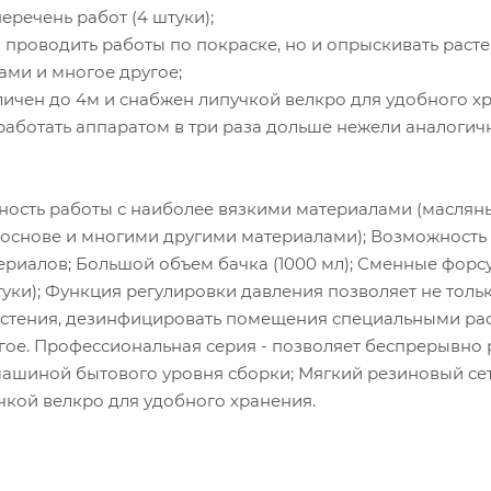
речень работ (4 штуки);
 проводить работы по покраске, но и опрыскивать расте
ми и многое другое;
личен до 4м и снабжен липучкой велкро для удобного х
работать аппаратом в три раза дольше нежели аналогич
жность работы с наиболее вязкими материалами (маслян
й основе и многими другими материалами); Возможность
ериалов; Большой объем бачка (1000 мл); Сменные форс
уки); Функция регулировки давления позволяет не толь
растения, дезинфицировать помещения специальными ра
угое. Профессиональная серия - позволяет беспрерывно 
машиной бытового уровня сборки; Мягкий резиновый се
чкой велкро для удобного хранения.